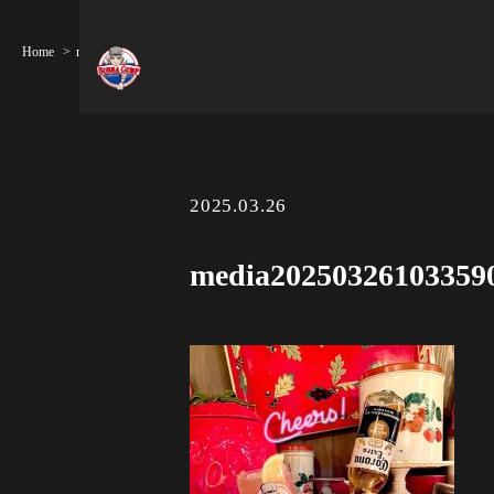
Home
media20250326103359013
2025.03.26
media20250326103359