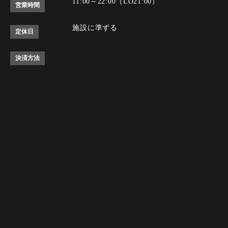
11:00～22:00（LO21:00）
営業時間
施設に準ずる
定休日
決済方法
Instagram
Instagram
tap to call
tap to call
Reservation
Reservation