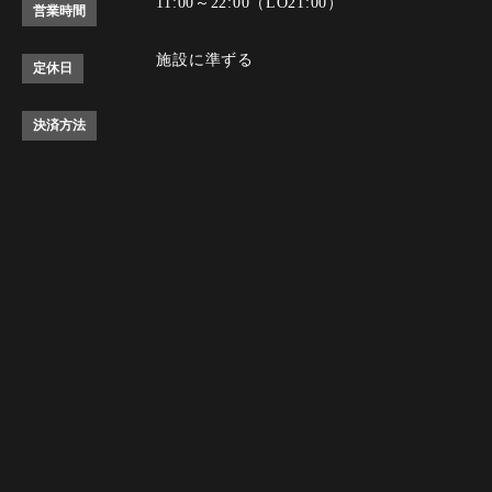
11:00～22:00（LO21:00）
営業時間
施設に準ずる
定休日
決済方法
Instagram
Instagram
tap to call
tap to call
Reservation
Reservation